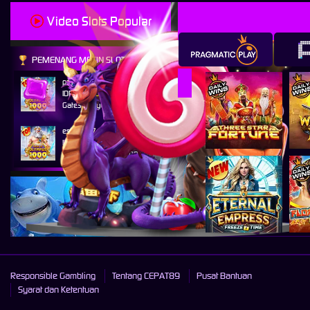
Video Slots Popular
PEMENANG MESIN SLOT
pangl****l
IDR
14,900,000.00
Gates of Olympus 1000
esco****7
IDR
7,690,000.00
Gates of Olympus 1000
rr2****r
IDR
6,173,500.00
Starlight Princess™ 1000
berr****e
IDR
3,914,000.00
Mahjong Wins 3 – Black
Scatter
Responsible Gambling
Tentang CEPAT89
Pusat Bantuan
Syarat dan Ketentuan
dende****9
IDR
2,901,600.00