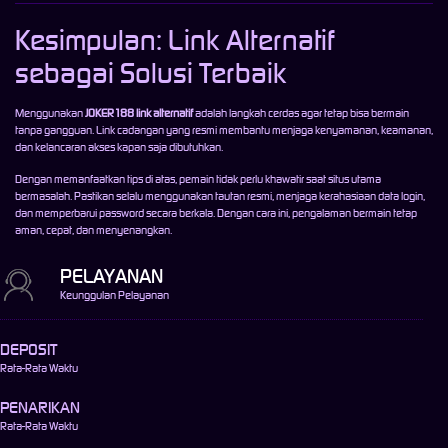
Kesimpulan: Link Alternatif
sebagai Solusi Terbaik
Menggunakan
JOKER188
link alternatif
adalah langkah cerdas agar tetap bisa bermain
tanpa gangguan. Link cadangan yang resmi membantu menjaga kenyamanan, keamanan,
dan kelancaran akses kapan saja dibutuhkan.
Dengan memanfaatkan tips di atas, pemain tidak perlu khawatir saat situs utama
bermasalah. Pastikan selalu menggunakan tautan resmi, menjaga kerahasiaan data login,
dan memperbarui password secara berkala. Dengan cara ini, pengalaman bermain tetap
aman, cepat, dan menyenangkan.
PELAYANAN
Keunggulan Pelayanan
DEPOSIT
Rata-Rata Waktu
PENARIKAN
Rata-Rata Waktu