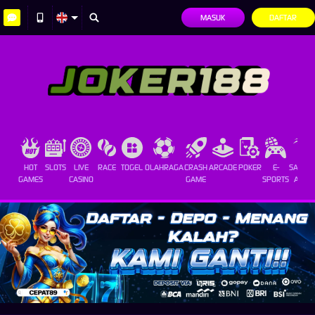
MASUK
DAFTAR
HOT
SLOTS
LIVE
RACE
TOGEL
OLAHRAGA
CRASH
ARCADE
POKER
E-
SABUN
GAMES
CASINO
GAME
SPORTS
AYAM