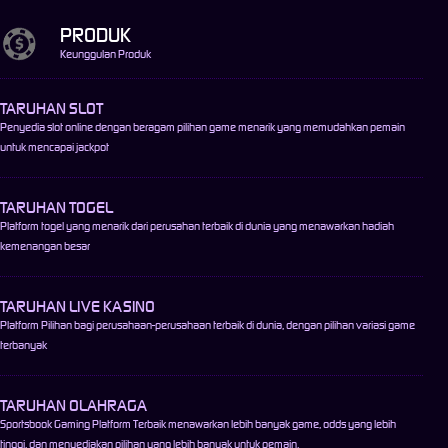
PRODUK
Keunggulan Produk
TARUHAN SLOT
Penyedia slot online dengan beragam pilihan game menarik yang memudahkan pemain
untuk mencapai jackpot
TARUHAN TOGEL
Platform togel yang menarik dari perusahan terbaik di dunia yang menawarkan hadiah
kemenangan besar
TARUHAN LIVE KASINO
Platform Pilihan bagi perusahaan-perusahaan terbaik di dunia, dengan pilihan variasi game
terbanyak
TARUHAN OLAHRAGA
Sportsbook Gaming Platform Terbaik menawarkan lebih banyak game, odds yang lebih
tinggi, dan menyediakan pilihan yang lebih banyak untuk pemain.